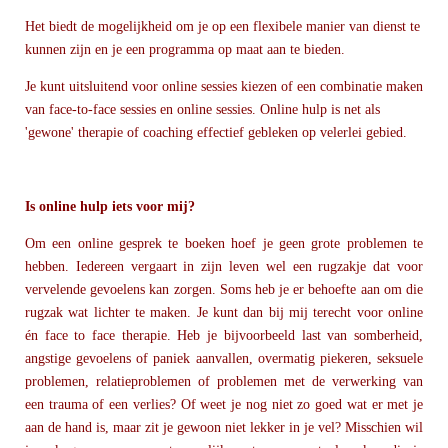
Het biedt de mogelijkheid om je op een flexibele manier van dienst te
kunnen zijn en je een programma op maat aan te bieden.
Je kunt uitsluitend voor online sessies kiezen of een combinatie maken
van face-to-face sessies en online sessies. Online hulp is net als
'gewone' therapie of coaching effectief gebleken op velerlei gebied.
Is online hulp iets voor mij?
Om een online gesprek te boeken hoef je geen grote problemen te
hebben. Iedereen vergaart in zijn leven wel een rugzakje dat voor
vervelende gevoelens kan zorgen. Soms heb je er behoefte aan om die
rugzak wat lichter te maken. Je kunt dan bij mij terecht voor online
én face to face therapie. Heb je bijvoorbeeld last van somberheid,
angstige gevoelens of paniek aanvallen, overmatig piekeren, seksuele
problemen, relatieproblemen of problemen met de verwerking van
een trauma of een verlies? Of weet je nog niet zo goed wat er met je
aan de hand is, maar zit je gewoon niet lekker in je vel? Misschien wil