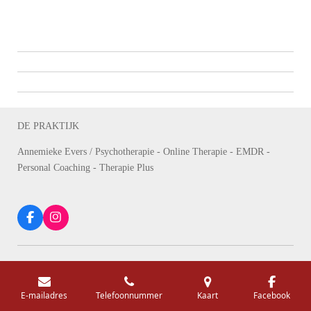
DE PRAKTIJK
Annemieke Evers /
Psychotherapie - Online Therapie - EMDR -
Personal Coaching - Therapie Plus
F
I
a
n
c
s
e
t
b
a
o
g
o
r
E-mailadres
Telefoonnummer
Kaart
Facebook
k
a
m