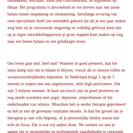
ontdekkend, leerzaam, soms ook confronterend, en afgestemd op
elkaar. Het programma is afwisselend en we streven naar een juiste
balans tussen inspanning en ontspanning. Jarenlange ervaring van
onze specialisten heeft ons inmiddels geleerd dat als je een paar weken
weg bent uit je vertrouwde omgeving en volledig gefocust kunt zijn
op je eigen ontwikkelingsproces je grote stappen kunt maken op weg
naar een betere balans en een gelukkiger leven.
Ons leven gaat snel, heel snel! Wanneer je goed presteert, kan het
soms lastig zijn om in balans te blijven, vooral als er nieuwe rollen en
verantwoordelijkheden bijkomen. In Nederland krijgt 1 op de 5
mensen te maken met een angststoornis, zelfs high-performers. Dat
zijn 3 miljoen mensen. Je kunt succesvol zijn en goed presteren en
nog steeds worstelen met angst, depressie, eetproblemen of het
onderhouden van relaties. Misschien heb je eerder therapie geprobeerd
en heb je niet de gewenste resultaten bereikt. Je had het gevoel dat je
therapeut je niet echt begreep, of je persoonlijke doelen waren niet
echt de focus. Dat is wat wij anders doen. We werken we met je
samen om je persoonlijke en professionele vaardigheden te vergroten