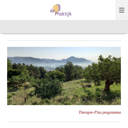
Ga
direct
naar
de
hoofdinhoud
Therapie-Plus programma